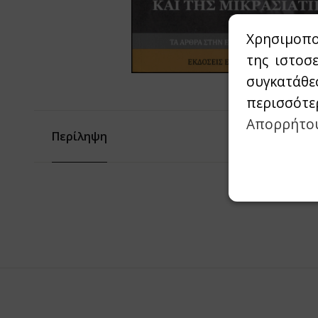
Χρησιμοπο
της ιστοσ
συγκατάθε
περισσότε
Απορρήτο
Περίληψη