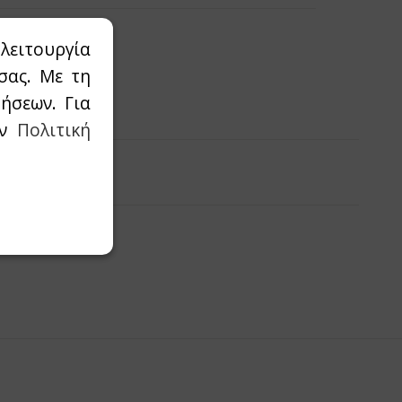
λειτουργία
σας. Με τη
αλάθι
ήσεων. Για
ην
Πολιτική