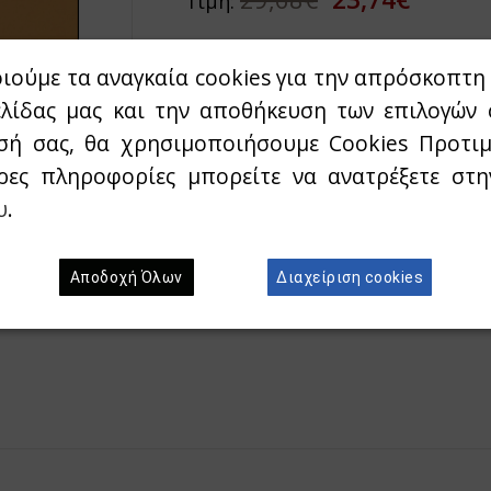
Τιμή:
ιούμε τα αναγκαία cookies για την απρόσκοπτη 
Διαθεσιμότητα:
`Αμεσα διαθέσιμο
ελίδας μας και την αποθήκευση των επιλογών 
σή σας, θα χρησιμοποιήσουμε Cookies Προτιμ
Προσθήκη στο κ
Wishlist
ρες πληροφορίες μπορείτε να ανατρέξετε στ
υ
.
Αποδοχή Όλων
Διαχείριση cookies