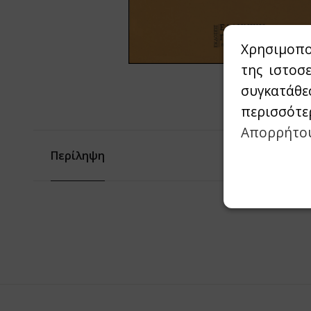
Χρησιμοπο
της ιστοσ
συγκατάθε
περισσότε
Απορρήτο
Περίληψη