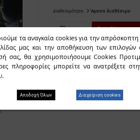
Διαθεσιμότητα:
`Αμεσα διαθέσιμο
Προσθήκη στο κ
Wishlist
ιούμε τα αναγκαία cookies για την απρόσκοπτη 
ελίδας μας και την αποθήκευση των επιλογών 
σή σας, θα χρησιμοποιήσουμε Cookies Προτιμ
ρες πληροφορίες μπορείτε να ανατρέξετε στ
υ
.
και την κοινωνική αδικία, αλλά και ένας ύμνος στη δύν
Αποδοχή Όλων
Διαχείριση cookies
 Ουγκό περιγράφει τη Γαλλία των εξαθλιωμένων και τ
.