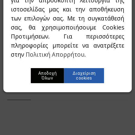
για την απρόσκοπτη λειτουργία της
ιστοσελίδας μας και την αποθήκευση
90,00€
100,00€
Τιμή:
των επιλογών σας. Με τη συγκατάθεσή
σας, θα χρησιμοποιήσουμε Cookies
Διαθεσιμότητα:
`Αμεσα διαθέσιμο
Προτιμήσεων. Για περισσότερες
πληροφορίες μπορείτε να ανατρέξετε
Wishlist
στην
Πολιτική Απορρήτου
.
Προσθήκη στο καλάθι
Αποδοχή
Διαχείριση
Όλων
cookies
Περίληψη