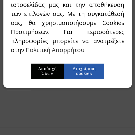
0,00€
Τιμή:
ιστοσελίδας μας και την αποθήκευση
των επιλογών σας. Με τη συγκατάθεσή
σας, θα χρησιμοποιήσουμε Cookies
Διαθεσιμότητα:
Εξαντλημένο
Προτιμήσεων. Για περισσότερες
πληροφορίες μπορείτε να ανατρέξετε
Wishlist
στην
Πολιτική Απορρήτου
.
Προσθήκη στο καλάθι
Αποδοχή
Διαχείριση
Όλων
cookies
Περίληψη