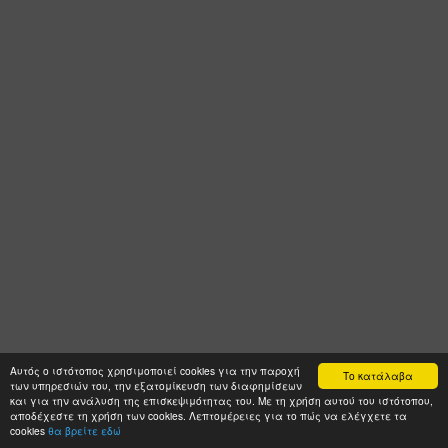
Αυτός ο ιστότοπος χρησιμοποιεί cookies για την παροχή
Το κατάλαβα
των υπηρεσιών του, την εξατομίκευση των διαφημίσεων
και για την ανάλυση της επισκεψιμότητας του. Με τη χρήση αυτού του ιστότοπου,
αποδέχεστε τη χρήση των cookies. Λεπτομέρειες για το πώς να ελέγχετε τα
cookies
θα βρείτε εδώ