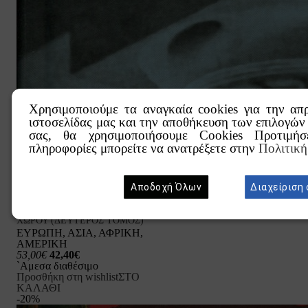
Χρησιμοποιούμε τα αναγκαία cookies για την απ
ιστοσελίδας μας και την αποθήκευση των επιλογών
σας, θα χρησιμοποιήσουμε Cookies Προτιμήσ
πληροφορίες μπορείτε να ανατρέξετε στην
Πολιτικ
ΚΑΡΓΑΚΟΣ, ΣΑΡΑΝΤΟΣ Ι.
Αποδοχή Όλων
Διαχείριση 
ΙΣΤΟΡΙΑ ΤΟΥ ΕΛΛΗΝΙΚΟΥ
ΚΟΣΜΟΥ ΚΑΙ ΤΟΥ ΜΕΙΖΟΝΟΣ
ΧΩΡΟΥ (ΔΕΥΤΕΡΟΣ ΤΟΜΟΣ)
ΕΥΡΩΠΗ, ΑΣΙΑ, ΑΦΡΙΚΗ,
ΑΜΕΡΙΚΗ
53,00€
42,40€
`Αμεσα διαθέσιμο
Προσθήκη στη wishlist
ΣΤΟ
ΚΑΛΑΘΙ
-20%