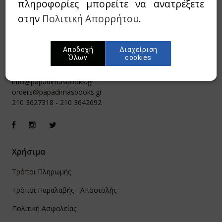
πληροφορίες μπορείτε να ανατρέξετε
στην
Πολιτική Απορρήτου
.
Αποδοχή
Διαχείριση
Όλων
cookies
Ιπποκράτους 8, Αθήνα 106 79
info@papadimasbooks.gr
orders@papadimasbooks.gr
210 3627318
-
210 3642692
Χρήσιμα
Τρόποι Πληρωμής
Τρόποι Παραλαβής - Αποστολής
Πολιτική Ασφαλείας