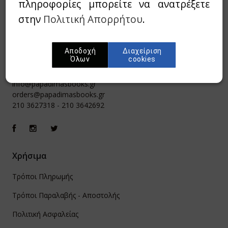
πληροφορίες μπορείτε να ανατρέξετε
στην
Πολιτική Απορρήτου
.
Αποδοχή
Διαχείριση
Όλων
cookies
Ιπποκράτους 8, Αθήνα 106 79
info@papadimasbooks.gr
orders@papadimasbooks.gr
210 3627318
-
210 3642692
Χρήσιμα
Τρόποι Πληρωμής
Τρόποι Παραλαβής - Αποστολής
Πολιτική Ασφαλείας