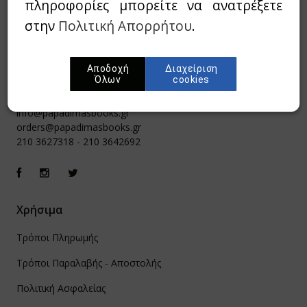
πληροφορίες μπορείτε να ανατρέξετε
στην
Πολιτική Απορρήτου
.
Αποδοχή
Διαχείριση
Όλων
cookies
Ιπποκράτους 8, Αθήνα 106 79
info@papadimasbooks.gr
orders@papadimasbooks.gr
210 3627318
-
210 3642692
Χρήσιμα
Τρόποι Πληρωμής
Τρόποι Παραλαβής - Αποστολής
Πολιτική Ασφαλείας