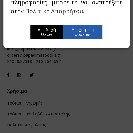
πληροφορίες μπορείτε να ανατρέξετε
στην
Πολιτική Απορρήτου
.
Αποδοχή
Διαχείριση
Όλων
cookies
Ιπποκράτους 8, Αθήνα 106 79
info@papadimasbooks.gr
orders@papadimasbooks.gr
210 3627318
-
210 3642692
Χρήσιμα
Τρόποι Πληρωμής
Τρόποι Παραλαβής - Αποστολής
Πολιτική Ασφαλείας