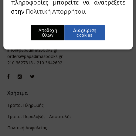
πληροφορίες μπορείτε να ανατρέξετε
στην
Πολιτική Απορρήτου
.
Αποδοχή
Διαχείριση
Όλων
cookies
Ιπποκράτους 8, Αθήνα 106 79
info@papadimasbooks.gr
orders@papadimasbooks.gr
210 3627318
-
210 3642692
Χρήσιμα
Τρόποι Πληρωμής
Τρόποι Παραλαβής - Αποστολής
Πολιτική Ασφαλείας