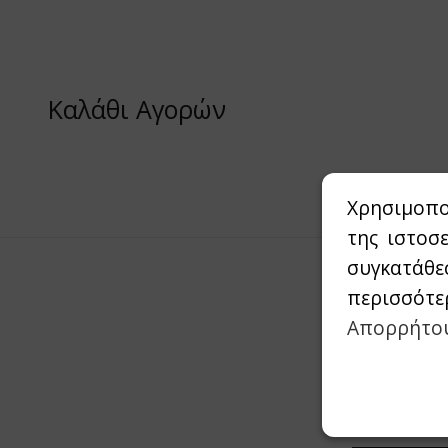
Καλάθι Αγορών
Χρησιμοπο
της ιστοσ
συγκατάθε
περισσότε
Απορρήτο
Συμπληρώστε