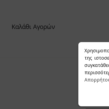
Καλάθι Αγορών
Χρησιμοπο
της ιστοσ
συγκατάθε
περισσότε
Απορρήτο
Συμπληρώστε