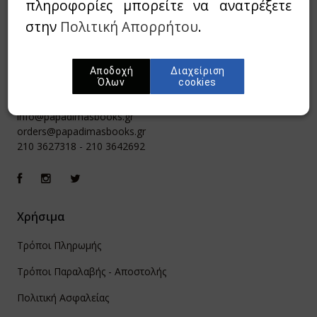
πληροφορίες μπορείτε να ανατρέξετε
στην
Πολιτική Απορρήτου
.
Αποδοχή
Διαχείριση
Όλων
cookies
Ιπποκράτους 8, Αθήνα 106 79
info@papadimasbooks.gr
orders@papadimasbooks.gr
210 3627318
-
210 3642692
Χρήσιμα
Τρόποι Πληρωμής
Τρόποι Παραλαβής - Αποστολής
Πολιτική Ασφαλείας