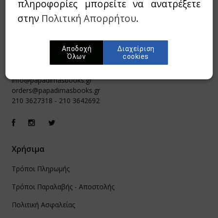
πληροφορίες μπορείτε να ανατρέξετε
στην
Πολιτική Απορρήτου
.
Αποδοχή
Διαχείριση
Όλων
cookies
Ιπποκράτους 8, Αθήνα 106 79
info@papadimasbooks.gr
orders@papadimasbooks.gr
210 3627318
-
210 3642692
Χρήσιμα
Τρόποι Πληρωμής
Τρόποι Παραλαβής - Αποστολής
Πολιτική Ασφαλείας