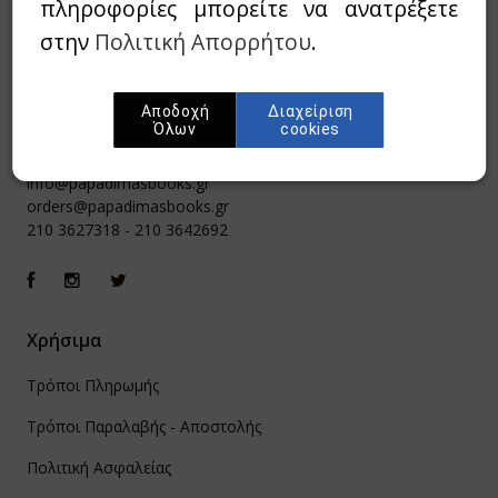
πληροφορίες μπορείτε να ανατρέξετε
στην
Πολιτική Απορρήτου
.
Αποδοχή
Διαχείριση
Όλων
cookies
Ιπποκράτους 8, Αθήνα 106 79
info@papadimasbooks.gr
orders@papadimasbooks.gr
210 3627318
-
210 3642692
Χρήσιμα
Τρόποι Πληρωμής
Τρόποι Παραλαβής - Αποστολής
Πολιτική Ασφαλείας